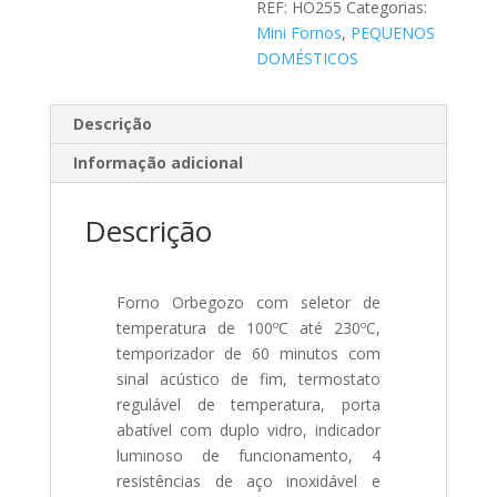
REF:
HO255
Categorias:
Mini Fornos
,
PEQUENOS
DOMÉSTICOS
Descrição
Informação adicional
Descrição
Forno Orbegozo com seletor de
temperatura de 100ºC até 230ºC,
t
emporizador de 60 minutos com
sinal acústico de fim, t
ermostato
regulável de temperatura, p
orta
abatível com duplo vidro, i
ndicador
luminoso de funcionamento,
4
resistências de aço inoxidável e